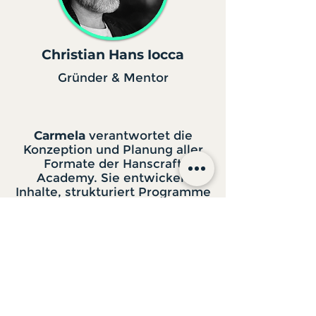
Christian Hans Iocca
Gründer & Mentor
Carmela
verantwortet die
Konzeption und Planung aller
Formate der Hanscraft
Academy. Sie entwickelt
Inhalte, strukturiert Programme
und sorgt für klare Abläufe.
Vom Tasting bis zum
Fachmodul. Ihr Fokus liegt auf
durchdachter Dramaturgie,
Zielgruppenrelevanz und
stimmigem Lerndesign mit
Praxisbezug.