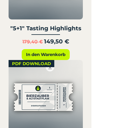
"5+1" Tasting Highlights
Standardpreis
Sale-Preis
149,50 €
179,40 €
In den Warenkorb
PDF DOWNLOAD