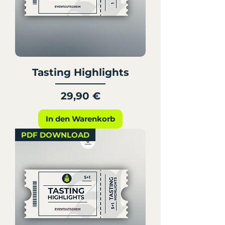
Tasting Highlights
Preis
29,90 €
In den Warenkorb
PDF DOWNLOAD