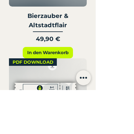
Bierzauber &
Altstadtflair
Preis
49,90 €
In den Warenkorb
PDF DOWNLOAD