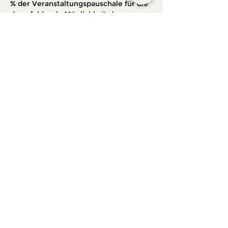
% der Veranstaltungspauschale für die 
dann fehlende Möglichkeit der 
Platzvergabe, aufgrund von 
Anmeldeschluss an. Bei einer 
Stornierung fallen bis sieben Tage vor 
der Veranstaltung 5,00 € 
Verwaltungsgebühr für Stornierung 
und Rückerstattung je Teilnehmer an. 
Bei einer Stornierung, weniger als 
sieben Tage vor Veranstaltungsbeginn 
besteht wegen der dann fehlende 
Möglichkeit der Platzvergabe, 
aufgrund von Anmeldeschluss kein 
Anspruch auf eine Rückerstattung.