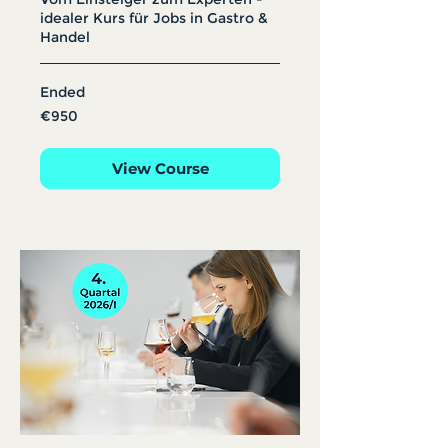
idealer Kurs für Jobs in Gastro &
Handel
Ended
950
€950
euros
View Course