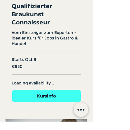
Qualifizierter
Braukunst
Connaisseur
Vom Einsteiger zum Experten -
idealer Kurs für Jobs in Gastro &
Handel
Starts Oct 9
950
€950
euros
Loading availability...
Kursinfo