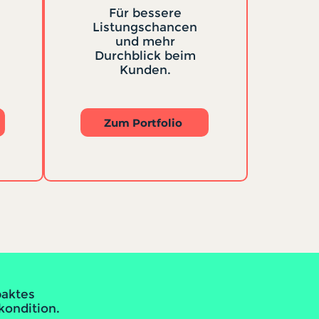
Für bessere
Listungschancen
und mehr
Durchblick beim
Kunden.
Zum Portfolio
paktes
kondition.