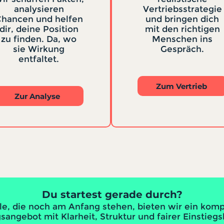
analysieren
Vertriebsstrategie
hancen und helfen
und bringen dich
dir, deine Position
mit den richtigen
zu finden. Da, wo
Menschen ins
sie Wirkung
Gespräch.
entfaltet.
Zum Vertrieb
Zur Analyse
Du startest gerade durch?
lle, die noch am Anfang stehen, bieten wir ein kom
angebot mit Klarheit, Struktur und fairer Einstiegs