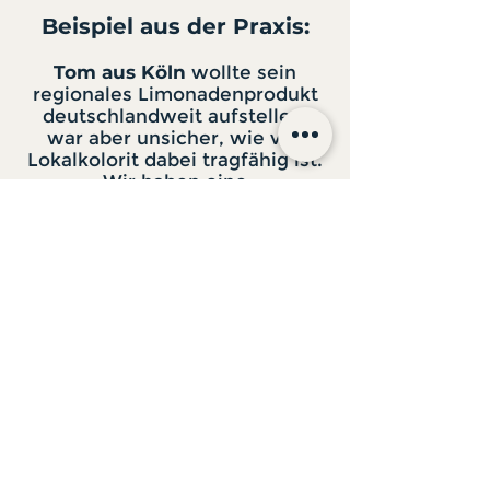
Beispiel aus der Praxis:
Tom aus Köln
wollte sein
regionales Limonadenprodukt
deutschlandweit aufstellen,
war aber unsicher, wie viel
Lokalkolorit dabei tragfähig ist.
Wir haben eine
Zielgruppenanalyse erstellt, die
Marktentwicklung geprüft und
mit ihm eine Positionierung
entwickelt, die seine Herkunft
betont aber auf ein neues,
überregionales Level hebt.
Zurück zur Übersicht