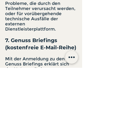
Probleme, die durch den
Teilnehmer verursacht werden,
oder für vorübergehende
technische Ausfälle der
externen
Dienstleisterplattform.
7. Genuss Briefings
(kostenfreie E-Mail-Reihe)
Mit der Anmeldung zu den
Genuss Briefings erklärt sich
der Nutzer mit dem
regelmäßigen Erhalt
informativer E-Mails
einverstanden. Die Inhalte
umfassen grundlegendes
Wissen und praxisnahe Tipps
aus den Bereichen Bier, Wein,
Spirituosen, Kaffee und
Genusskultur.